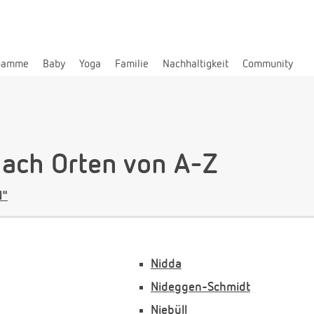
bamme
Baby
Yoga
Familie
Nachhaltigkeit
Community
ch Orten von A-Z
N"
Nidda
Nideggen-Schmidt
Niebüll