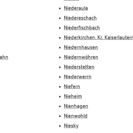
Niederaula
Niedereschach
Niederfischbach
Niederkirchen, Kr. Kaiserlauter
Niedernhausen
hahn
Niedernwöhren
Niederstetten
Niederwerrn
Niefern
Nieheim
Nienhagen
Nienwohld
Niesky