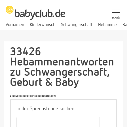
menü
Vornamen
Kinderwunsch
Schwangerschaft
Hebamme
Ba
33426
Hebammenantworten
zu Schwangerschaft,
Geburt & Baby
Bildquelle: poppypix/Depositphotos.com
In der Sprechstunde suchen: