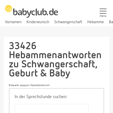
menü
Vornamen
Kinderwunsch
Schwangerschaft
Hebamme
Ba
33426
Hebammenantworten
zu Schwangerschaft,
Geburt & Baby
Bildquelle: poppypix/Depositphotos.com
In der Sprechstunde suchen: