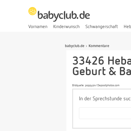
Vornamen
Kinderwunsch
Schwangerschaft
He
babyclub.de
Kommentare
33426 Heba
Geburt & B
Bildquelle: poppypix/Depositphotos.com
In der Sprechstunde suc