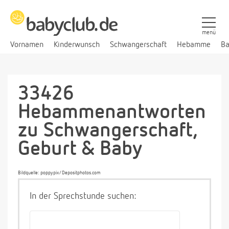
menü
Vornamen
Kinderwunsch
Schwangerschaft
Hebamme
Ba
33426
Hebammenantworten
zu Schwangerschaft,
Geburt & Baby
Bildquelle: poppypix/Depositphotos.com
In der Sprechstunde suchen: