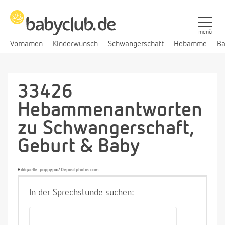
menü
Vornamen
Kinderwunsch
Schwangerschaft
Hebamme
Ba
33426
Hebammenantworten
zu Schwangerschaft,
Geburt & Baby
Bildquelle: poppypix/Depositphotos.com
In der Sprechstunde suchen: