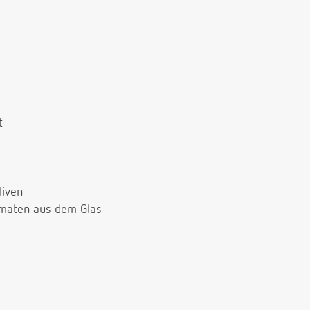
t
liven
omaten aus dem Glas