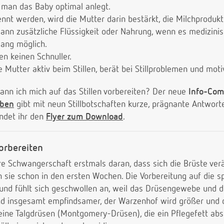
 man das Baby optimal anlegt.
nt werden, wird die Mutter darin bestärkt, die Milchprodukti
ann zusätzliche Flüssigkeit oder Nahrung, wenn es medizinis
lang möglich.
n keinen Schnuller.
 Mutter aktiv beim Stillen, berät bei Stillproblemen und moti
ann ich mich auf das Stillen vorbereiten? Der neue
Info-Comi
eben
gibt mit neun Stillbotschaften kurze, prägnante Antwort
indet ihr den
Flyer zum Download
.
vorbereiten
e Schwangerschaft erstmals daran, dass sich die Brüste ver
sie schon in den ersten Wochen. Die Vorbereitung auf die sp
t und fühlt sich geschwollen an, weil das Drüsengewebe und 
nd insgesamt empfindsamer, der Warzenhof wird größer und 
eine Talgdrüsen (Montgomery-Drüsen), die ein Pflegefett abs