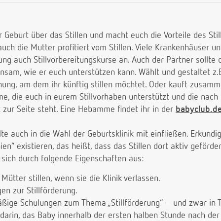
r Geburt über das Stillen und macht euch die Vorteile des Sti
auch die Mutter profitiert vom Stillen. Viele Krankenhäuser
g auch Stillvorbereitungskurse an. Auch der Partner sollte
sam, wie er euch unterstützen kann. Wählt und gestaltet z.B
ung, am dem ihr künftig stillen möchtet. Oder kauft zusamme
, die euch in eurem Stillvorhaben unterstützt und die nach
t zur Seite steht. Eine Hebamme findet ihr in der
babyclub.
lte auch in die Wahl der Geburtsklinik mit einfließen. Erkundi
inien“ existieren, das heißt, dass das Stillen dort aktiv geförde
et sich durch folgende Eigenschaften aus:
Mütter stillen, wenn sie die Klinik verlassen.
gen zur Stillförderung.
äßige Schulungen zum Thema „Stillförderung“ – und zwar in T
darin, das Baby innerhalb der ersten halben Stunde nach der