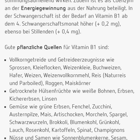
stimmungsaufhellend wirken. Zudem ist es als Coenzym
an der
Energiegewinnung
aus der Nahrung beteiligt. In
der Schwangerschaft ist der Bedarf an Vitamin B1 ab
dem 4. Schwangerschaftsmonat höher (+ 0,2 mg),
ebenso bei Stillenden (+ 0,4 mg).
Gute
pflanzliche Quellen
für Vitamin B1 sind:
Vollkorngetreide und Getreideerzeugnisse wie
Sprossen, Kleieflocken, Weizenkleie, Buchweizen,
Hafer, Weizen, Weizenvollkornmehl, Reis (Naturreis
und Parboiled), Roggen, Maiskörner
Getrocknete Hülsenfrüchte wie weiße Bohnen, Erbsen,
Kichererbsen, Linsen
Gemüse wie grüne Erbsen, Fenchel, Zucchini,
Austernpilze, Mais, Artischocken, Morcheln, Spargel,
Schwarzwurzeln, Brokkoli, Blumenkohl, Grünkohl,
Lauch, Rosenkohl, Kartoffeln, Spinat, Champignons
Nüsse und Samen wie Sonnenblumenkerne, Sesam,